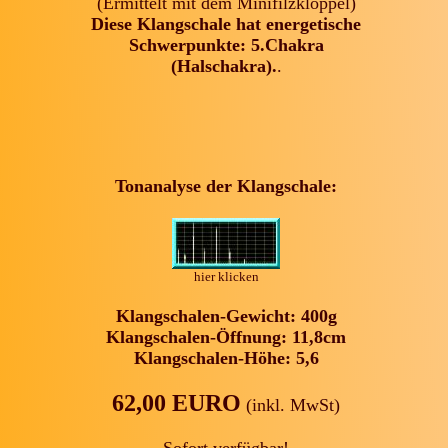
(Ermittelt mit dem Minifilzklöppel)
Diese Klangschale hat energetische
Schwerpunkte: 5.Chakra
(Halschakra).
.
Tonanalyse der Klangschale:
hier klicken
Klangschalen-Gewicht: 400g
Klangschalen-Öffnung: 11,8cm
Klangschalen-Höhe: 5,6
62,00 EURO
(inkl. MwSt)
Sofort verfügbar!