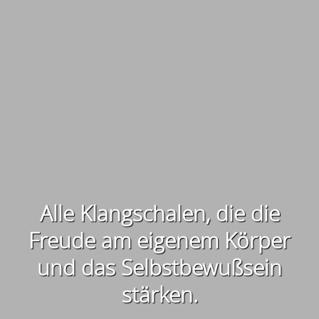
Alle Klangschalen, die die
Freude am eigenem Körper
und das Selbstbewußsein
stärken.