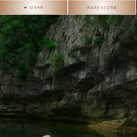
MEHR
WARENKORB
Klangerzeugung
Herstellung Videos
Gästebuch
Anfahrt