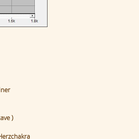
iner
ave )
Herzchakra