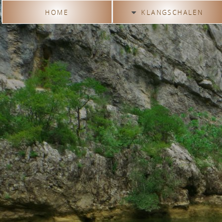
HOME
KLANGSCHALEN
Nach Typen
Nach Sternzeichen
Nach Chakren
Nach Themen
Nach Planetentönen