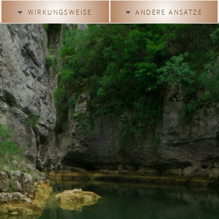
WIRKUNGSWEISE
ANDERE ANSÄTZE
Klangschalen und
Astrologie
Chakren
Planetentöne
Was ist ein Chakra?
Sternzeichen
Chakra Blockaden
Klangschalen
Chakra Klangschalen
Einführung