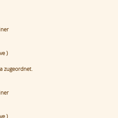
iner
ve )
a zugeordnet.
iner
ve )