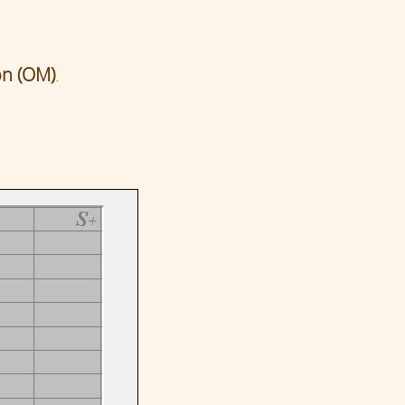
on (OM)
.