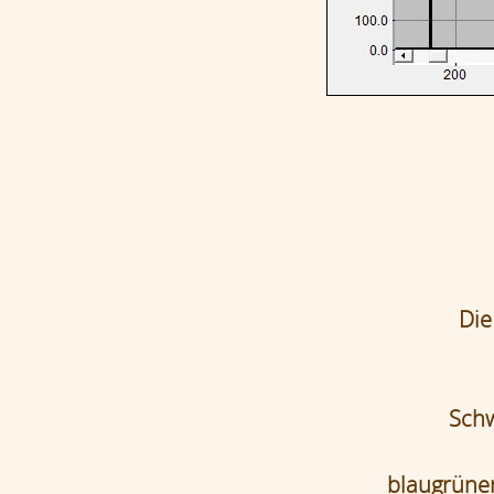
Die
Schw
blaugrüne