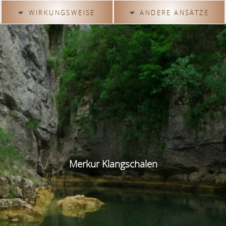
WIRKUNGSWEISE
ANDERE ANSÄTZE
Klangschalen und
Astrologie
Chakren
Planetentöne
Was ist ein Chakra?
Sternzeichen
Chakra Blockaden
Klangschalen
Chakra Klangschalen
Therapeutische
Klangschalen
Merkur Klangschalen