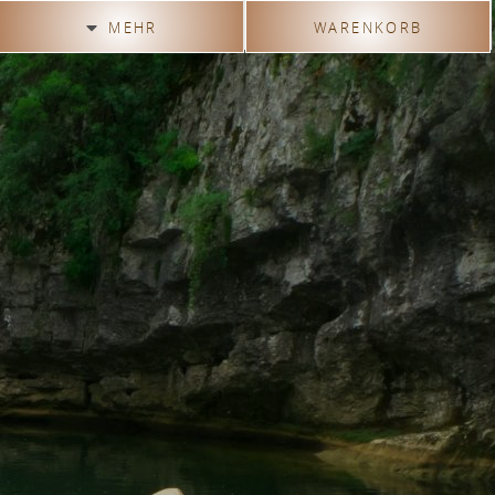
MEHR
WARENKORB
Einführung
Klangerzeugung
Herstellung Videos
Gästebuch
Anfahrt