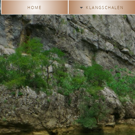
HOME
KLANGSCHALEN
Nach Typen
Nach Sternzeichen
Nach Chakren
Nach Themen
Nach Planetentönen